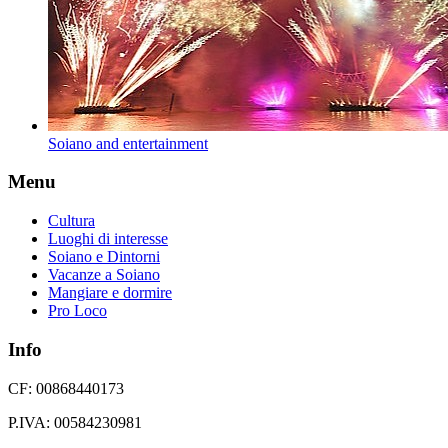
Soiano and entertainment
Menu
Cultura
Luoghi di interesse
Soiano e Dintorni
Vacanze a Soiano
Mangiare e dormire
Pro Loco
Info
CF: 00868440173
P.IVA: 00584230981