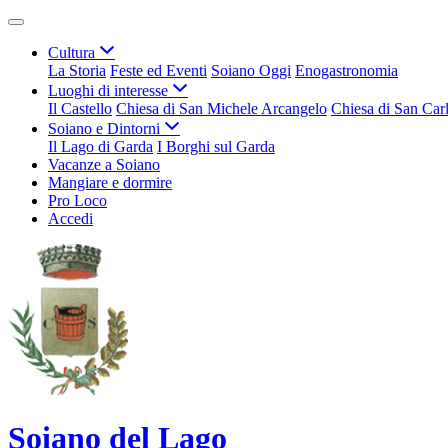
Cultura
La Storia
Feste ed Eventi
Soiano Oggi
Enogastronomia
Luoghi di interesse
Il Castello
Chiesa di San Michele Arcangelo
Chiesa di San Car
Soiano e Dintorni
Il Lago di Garda
I Borghi sul Garda
Vacanze a Soiano
Mangiare e dormire
Pro Loco
Accedi
Soiano del Lago